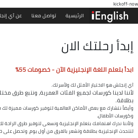
kickoff-now
الرئيسية
تواصل معنا
عن آي إنج
إبدأ رحلتك الان
ابدأ بتعلم اللغة الإنجليزية الآن - خصومات 55%
آي إنجلش هو الاختيار الأمثل لك ولأسرتك.
لأننا لدينا كورسات لجميع الفئات العمرية، ونتبع طرق مخت
بطلاقة.
وأيضاً نتشارك مع بعض الأماكن العالمية لتوفير كورسات مميزة لك
وكورسات الأطفال.
ولأننا ندرك اهتمامك بتعلم الإنجليزية ونسعى لتوفير طرق الراحة لك
لتتحدث الإنجليزية بطلاقة وتشعر بالفرق من أول يوم، وتحصل على خصم أكثر من 55% على جميع الكورسات بالمعهد، لا تتردد في التسجيل معنا الآن وس