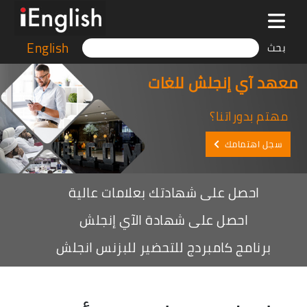
English
بحث
معهد آي إنجلش للغات
مهتم بدوراتنا؟
سجل اهتمامك
احصل على شهادتك بعلامات عالية
احصل على شهادة الآي إنجلش
برنامج كامبردج للتحضير للبزنس انجلش