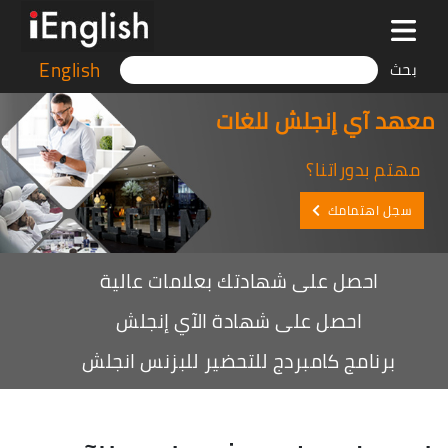
English
بحث
معهد آي إنجلش للغات
مهتم بدوراتنا؟
سجل اهتمامك
احصل على شهادتك بعلامات عالية
احصل على شهادة الآي إنجلش
برنامج كامبردج للتحضير للبزنس انجلش