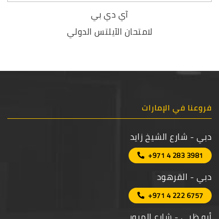
آي دي بي
لامتحان الآيلتس الدولي
فروعنا في الإمارات
دبي - شارع الشيخ زايد
+971 4 283 3981
دبي - القرهود
+971 4 222 6757
أبو ظبي - شارع المرور