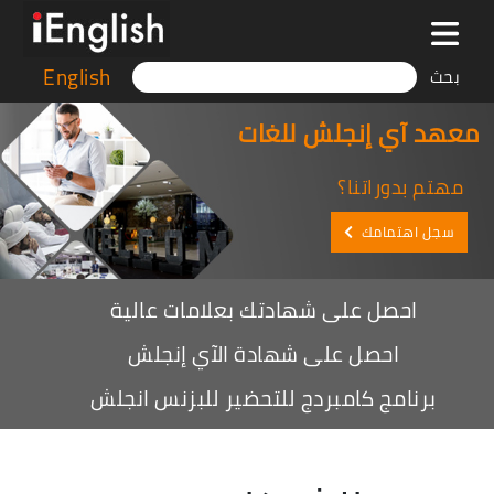
English
بحث
معهد آي إنجلش للغات
مهتم بدوراتنا؟
سجل اهتمامك
احصل على شهادتك بعلامات عالية
احصل على شهادة الآي إنجلش
برنامج كامبردج للتحضير للبزنس انجلش